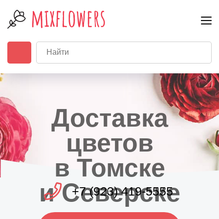
Доставка
цветов
в Томске
и Северске
+7 (923) 419-5555
Заказать
обратный
звонок