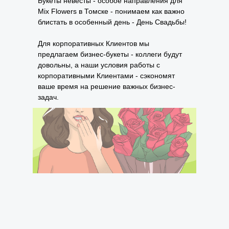
Букеты невесты - особое направления для
Mix Flowers в Томске - понимаем как важно
блистать в особенный день - День Свадьбы!
Для корпоративных Клиентов мы
Навигация
Каталог
предлагаем бизнес-букеты - коллеги будут
довольны, а наши условия работы с
О нас
Розы
корпоративными Клиентами - сэкономят
Доставка и оплата
Авторские букеты
ваше время на решение важных бизнес-
Отзывы
Акции
задач.
Контакты
Композиции
Съедобные букеты
Подарки
Информация
Праздники
Отмена заказа
Контакты
Политика замены
Программа лояльности
г. Томск, пр. Ленина, 81/1
Договор оферты
mix.flowers@mail.ru
+7 (923) 419-5555