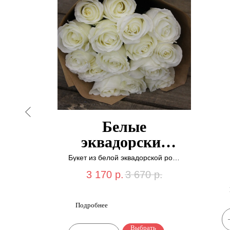
з 25
Белые
их
эквадорские
розы "Букет
Букет из белой эквадорской розы
в крафт бумаге.
125"
3 170
р.
3 670
р.
Подробнее
ь
Выбрать