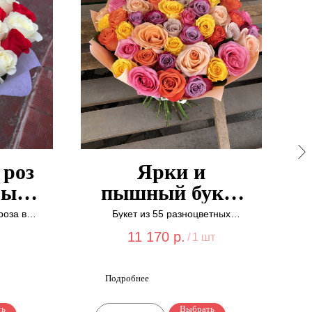
 роз
Ярки и
лый
пышный букет
ет
из роз "Букет
роза в
Букет из 55 разноцветных
е.
эквадорских роз в красивой
164"
упаковке.
11 170
р.
/
1 шт
Подробнее
ть
Выбрать