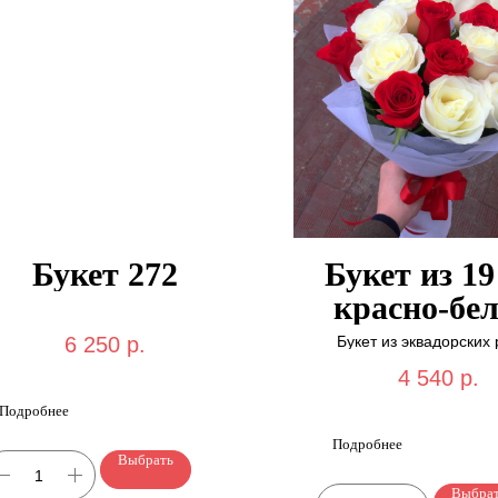
Букет 272
Букет из 19
красно-бе
микс "Бук
Букет из эквадорских 
6 250
р.
красивой упаковк
117"
4 540
р.
Подробнее
Подробнее
Выбрать
Выбра